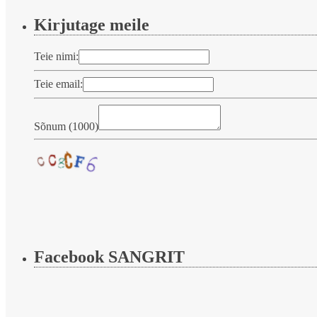
Kirjutage meile
Teie nimi:
Teie email:
Sõnum (
1000
)
Facebook SANGRIT