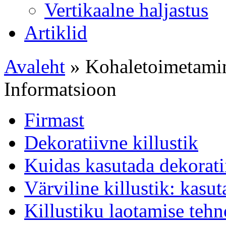
Vertikaalne haljastus
Artiklid
Avaleht
» Kohaletoimetami
Informatsioon
Firmast
Dekoratiivne killustik
Kuidas kasutada dekoratii
Värviline killustik: kasu
Killustiku laotamise teh