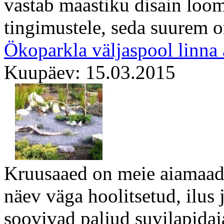
vastab maastiku disain loom
tingimustele, seda suurem on
Ökoparkla väljaspool linna 
Kuupäev: 15.03.2015
Kruusaaed on meie aiamaadel
näev väga hoolitsetud, ilus 
soovivad paljud suvilapidaja