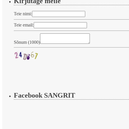
Kirjutage meile
Teie nimi:
Teie email:
Sõnum (
1000
)
Facebook SANGRIT