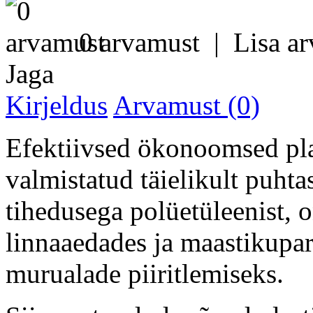
0 arvamust
|
Lisa a
Jaga
Kirjeldus
Arvamust (0)
Efektiivsed ökonoomsed plas
valmistatud täielikult puhta
tihedusega polüetüleenist,
linnaaedades ja maastikupar
murualade piiritlemiseks.