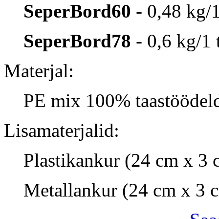
SeperBord60
- 0,48 kg/1
SeperBord78
- 0,6 kg/1 
Materjal:
PE mix 100% taastöödel
Lisamaterjalid:
Plastikankur (24 сm х 3 
Metallankur (24 сm х 3 с