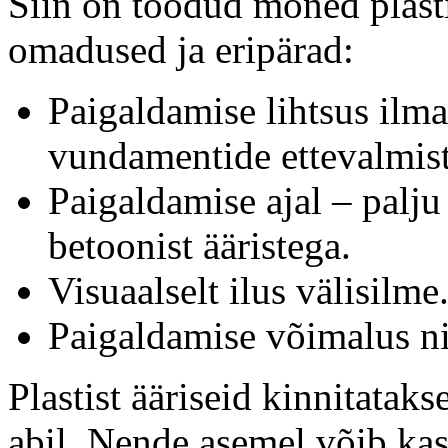
Siin on toodud mõned plasti
omadused ja eripärad:
Paigaldamise lihtsus ilma
vundamentide ettevalmist
Paigaldamise ajal – palj
betoonist ääristega.
Visuaalselt ilus välisilme
Paigaldamise võimalus nii
Plastist ääriseid kinnitataks
abil. Nende asemel võib kas