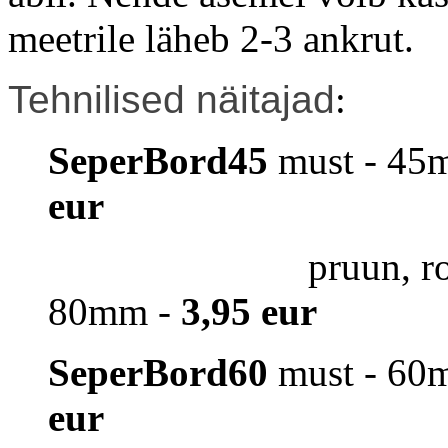
meetrile läheb 2-3 ankrut.
Tehnilised näitajad
:
SeperBord45
must - 45
eur
pruun, 
80mm -
3,95 eur
SeperBord60
must - 60
eur